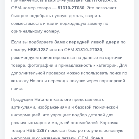
применяемость в карточке указаны как
HYUNDAI
, а
OEM-номер товара —
81310-2T030
. Это позволяет
быстрее подобрать нужную деталь, сверить
совместимость и найти подходящую замену по
оригинальному номеру.
Если вы подбираете
Замок передней левой двери
по
номеру
HBE-1287
или по OEM
81310-2T030
,
рекомендуем ориентироваться на данные из карточки
товара, фотографии и принадлежность к категории. Для
дополнительной проверки можно использовать поиск по
каталогу Hotaru и переход к покупке через партнерский
поиск.
Продукция
Hotaru
в каталоге представлена с
артикулами, изображениями и базовой технической
информацией, что упрощает подбор деталей для
различных марок и моделей автомобилей. Карточка
товара
HBE-1287
помогает быстро получить основную
информацию: название детали, OEM, бренд