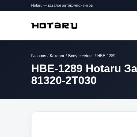
Hotaru — каталог автокомпонентов
Главная
/
Каталог
/
Body electrics
/
HBE-1289
HBE-1289 Hotaru З
81320-2T030