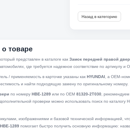
Назад в категорию
о товаре
 который представлен в каталоге как
Замок передней правой две
втомобилях, где требуется надежное соответствие по артикулу и 
тель / применяемость в карточке указаны как
HYUNDAI
, а OEM-ном
местимость и найти подходящую замену по оригинальному номеру.
вери
по номеру
HBE-1289
или по OEM
81320-2T030
, рекомендуем
дополнительной проверки можно использовать поиск по каталогу Ho
ртикулами, изображениями и базовой технической информацией, чт
HBE-1289
помогает быстро получить основную информацию: назв