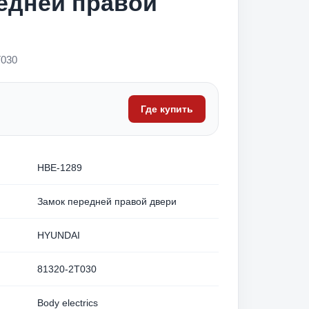
едней правой
T030
Где купить
HBE-1289
Замок передней правой двери
HYUNDAI
81320-2T030
Body electrics