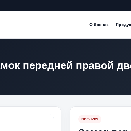
О бренде
Продук
амок передней правой д
HBE-1289