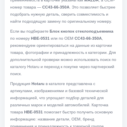
применяемость в карточке указаны как
MAZDA
, а OEM-
номер товара —
CC43-66-350A
. Это позволяет быстрее
подобрать нужную деталь, сверить совместимость и
найти подходящую замену по оригинальному номеру.
Если вы подбираете
Блок кнопок стеклоподъемника
по номеру
HBE-0531
или по OEM
CC43-66-350A
,
рекомендуем ориентироваться на данные из карточки
товара, фотографии и принадлежность к категории. Для
дополнительной проверки можно использовать поиск по
каталогу Hotaru и переход к покупке через партнерский
поиск.
Продукция
Hotaru
в каталоге представлена с
артикулами, изображениями и базовой технической
информацией, что упрощает подбор деталей для
различных марок и моделей автомобилей. Карточка
товара
HBE-0531
помогает быстро получить основную
информацию: название детали, OEM, бренд
применения и принадлежность к товарной группе.