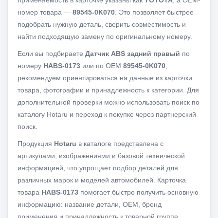
применяемость в карточке указаны как
TOYOTA
, а OEM-
номер товара —
89545-0K070
. Это позволяет быстрее
подобрать нужную деталь, сверить совместимость и
найти подходящую замену по оригинальному номеру.
Если вы подбираете
Датчик ABS задний правый
по
номеру
HABS-0173
или по OEM
89545-0K070
,
рекомендуем ориентироваться на данные из карточки
товара, фотографии и принадлежность к категории. Для
дополнительной проверки можно использовать поиск по
каталогу Hotaru и переход к покупке через партнерский
поиск.
Продукция
Hotaru
в каталоге представлена с
артикулами, изображениями и базовой технической
информацией, что упрощает подбор деталей для
различных марок и моделей автомобилей. Карточка
товара
HABS-0173
помогает быстро получить основную
информацию: название детали, OEM, бренд
применения и принадлежность к товарной группе.