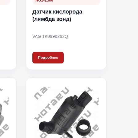
HOS-2306
Датчик кислорода
(лямбда зонд)
VAG 1K0998262Q
Подробнее