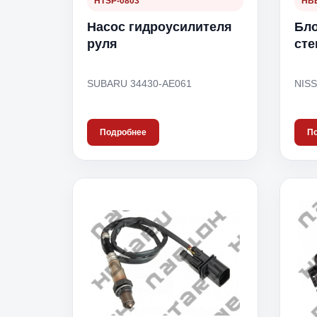
HTSP-0803
HBE
Насос гидроусилителя
Бло
руля
сте
SUBARU 34430-AE061
NISS
Подробнее
П