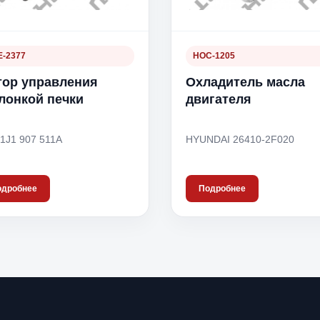
-2377
HOC-1205
ор управления
Охладитель масла
лонкой печки
двигателя
1J1 907 511A
HYUNDAI 26410-2F020
одробнее
Подробнее