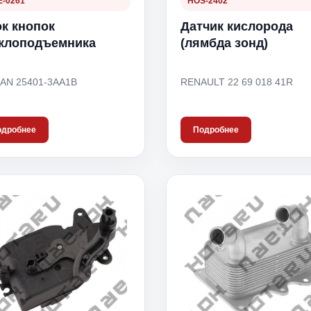
-0261
HOS-2402
к кнопок
Датчик кислорода
клоподъемника
(лямбда зонд)
AN 25401-3AA1B
RENAULT 22 69 018 41R
одробнее
Подробнее