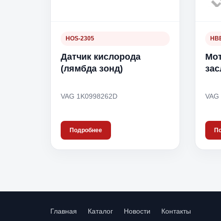
HOS-2305
HBE
Датчик кислорода
Мот
(лямбда зонд)
зас
VAG 1K0998262D
VAG 
Подробнее
П
Главная
Каталог
Новости
Контакты