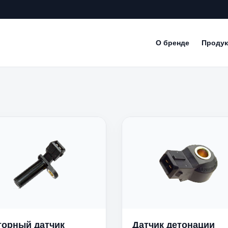
О бренде
Продук
орный датчик
Датчик детонации